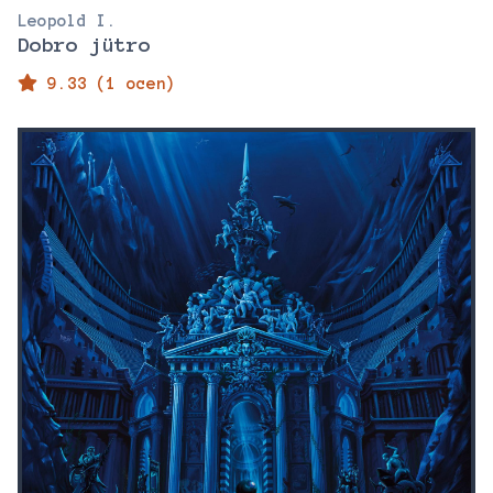
Leopold I.
Dobro jütro
9.33 (1 ocen)