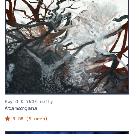
Ezy-G & YNGFirefly
Atamorgana
9.58 (9 ocen)